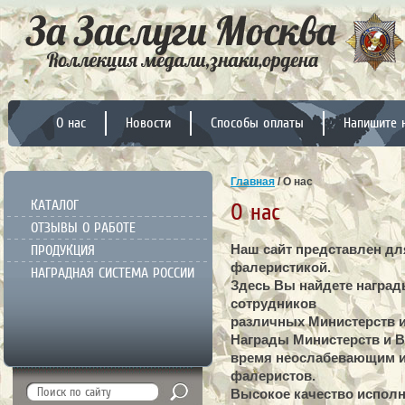
О нас
Новости
Способы оплаты
Напишите 
Главная
/
О нас
КАТАЛОГ
О нас
ОТЗЫВЫ О РАБОТЕ
Наш сайт представлен д
ПРОДУКЦИЯ
фалеристикой.
НАГРАДНАЯ СИСТЕМА РОССИИ
Здесь Вы найдете награ
сотрудников
различных Министерств 
Награды Министерств и 
время неослабевающим и
фалеристов.
Высокое качество исполн