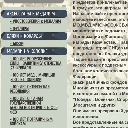
предметов привлекает вн
К тому же, эти награды, 
АКСЕССУАРЫ К МЕДАЛЯМ
На нашем сайте представ
наиболее известные, это
– УДОСТОВЕРЕНИЯ к МЕДАЛЯМ
МО,МВД,МЧС,ФСО,ФСБ,ФТ
– ФУТЛЯРЫ
министерств и ведомств 
БЛЯХИ и КОКАРДЫ
Организаций и Фондов,
награды Казачества, Пра
– БЛЯХИ
и награды стран СНГ,со 
МЕДАЛИ НА КОЛОДКЕ
представлены бланки удо
– 100 ЛЕТ ВООРУЖЕННЫЕ
Так же на сайте предста
СИЛЫ , ЗАЩИТНИКУ ОТЕЧЕСТВА
аксессуары к подвесным
,23 ФЕВРАЛЯ
большое количество знак
– 100 ЛЕТ МВД , МИЛИЦИИ
Федерации,
,300 ЛЕТ ПОЛИЦИИ
знаки различных фондов 
– 100 ЛЕТ ОКТЯБРЬСКАЯ
Многие из этих предмето
РЕВОЛЮЦИЯ
и холодных эмалей на Мо
– 100 ЛЕТ ОРГАНАМ
"Победа". Воензнак, Спорт
ГОСУДАРСТВЕННОЙ
,Мосштамп и других.
БЕЗОПАСНОСТИ ВЧК КГБ ФСБ
Они имеют прекрасный ди
ФСО
исполнения.
– 100 ЛЕТ ПОГРАНИЧНЫМ
Все представленные на са
ВОЙСКАМ
свободном обороте и не 