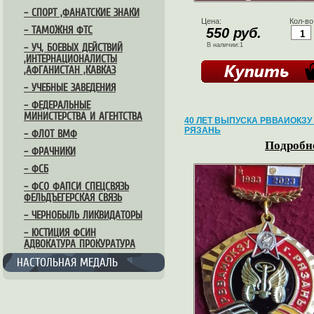
– СПОРТ ,ФАНАТСКИЕ ЗНАКИ
Цена:
Кол-во
– ТАМОЖНЯ ФТС
550 руб.
В наличии:1
– УЧ, БОЕВЫХ ДЕЙСТВИЙ
,ИНТЕРНАЦИОНАЛИСТЫ
,АФГАНИСТАН ,КАВКАЗ
– УЧЕБНЫЕ ЗАВЕДЕНИЯ
– ФЕДЕРАЛЬНЫЕ
МИНИСТЕРСТВА И АГЕНТСТВА
40 ЛЕТ ВЫПУСКА РВВАИОКЗУ 
РЯЗАНЬ
– ФЛОТ ВМФ
Подробне
– ФРАЧНИКИ
– ФСБ
– ФСО ФАПСИ СПЕЦСВЯЗЬ
ФЕЛЬДЪЕГЕРСКАЯ СВЯЗЬ
– ЧЕРНОБЫЛЬ ЛИКВИДАТОРЫ
– ЮСТИЦИЯ ФСИН
АДВОКАТУРА ПРОКУРАТУРА
НАСТОЛЬНАЯ МЕДАЛЬ