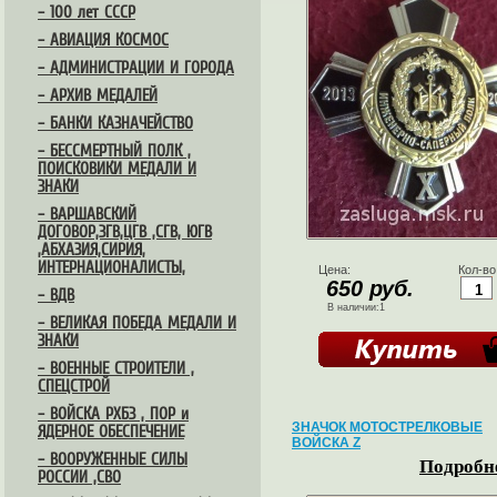
– 100 лет СССР
– АВИАЦИЯ КОСМОС
– АДМИНИСТРАЦИИ И ГОРОДА
– АРХИВ МЕДАЛЕЙ
– БАНКИ КАЗНАЧЕЙСТВО
– БЕССМЕРТНЫЙ ПОЛК ,
ПОИСКОВИКИ МЕДАЛИ И
ЗНАКИ
– ВАРШАВСКИЙ
ДОГОВОР,ЗГВ,ЦГВ ,СГВ, ЮГВ
,АБХАЗИЯ,СИРИЯ,
ИНТЕРНАЦИОНАЛИСТЫ,
Цена:
Кол-во
650 руб.
– ВДВ
В наличии:1
– ВЕЛИКАЯ ПОБЕДА МЕДАЛИ И
ЗНАКИ
– ВОЕННЫЕ СТРОИТЕЛИ ,
СПЕЦСТРОЙ
– ВОЙСКА РХБЗ , ПОР и
ЗНАЧОК МОТОСТРЕЛКОВЫЕ
ЯДЕРНОЕ ОБЕСПЕЧЕНИЕ
ВОЙСКА Z
– ВООРУЖЕННЫЕ СИЛЫ
Подробне
РОССИИ ,СВО