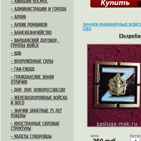
– АВИАЦИЯ КОСМОС
– АДМИНИСТРАЦИИ И ГОРОДА
– АРХИВ
– АРХИВ РОМБИКОВ
ЗНАЧОК ИНЖЕНЕРНЫЕ ВОЙСК
СВО
– БАНК,КАЗНАЧЕЙСТВО
Подробне
– ВАРШАВСКИЙ ДОГОВОР ,
ГРУППЫ ВОЙСК
– ВДВ
– ВООРУЖЕННЫЕ СИЛЫ
– ГАИ-ГИБДД
– ГРАЖДАНСКИЕ ЗНАКИ
ОТЛИЧИЯ
– ДНР, ЛНР, НОВОРОССИЯ,СВО
– ЖЕЛЕЗНОДОРОЖНЫЕ ВОЙСКА
И ВОСО
– ЗНАЧКИ ЗАКАТНЫЕ 75 ЛЕТ
ПОБЕДЫ
– ИНОСТРАННЫЕ СИЛОВЫЕ
СТРУКТУРЫ
Цена:
Кол-во
– КАДЕТЫ СУВОРОВЦЫ