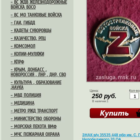
– ВС ЖДВ ЖЕЛЕЗНОДОРОЖНЫЕ
ВОЙСКА ВОСО
– ВС МО ТАНКОВЫЕ ВОЙСКА
– ГАИ, ГИБДД
– КАДЕТЫ СУВОРОВЦЫ
– КАЗАЧЕСТВО, РПЦ
– КОМСОМОЛ
– КОПИИ-МУЛЯЖИ
– КПРФ
– КРЫМ, ДОНБАСС ,
НОВОРОССИЯ , ЛНР , ДНР, СВО
– КУЛЬТУРА , ОБРАЗОВАНИЕ
,НАУКА
Цена:
Кол-во
250 руб.
– МВД ПОЛИЦИЯ
В наличии:1
– МЕДИЦИНА
– МЕТРО РЖД ТРАНСПОРТ
– МИНИСТЕРСТВО ОБОРОНЫ
– МОРСКАЯ ПЕХОТА ВМФ
– МЧС ПОЖАРНАЯ ОХРАНА
ЗНАК в/ч 35535 448 рбр им. С. 
Непобедимого 20 ОА