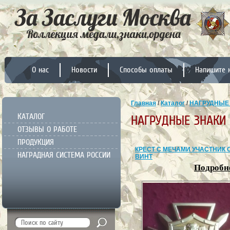
О нас
Новости
Способы оплаты
Напишите 
Главная
/
Каталог
/
НАГРУДНЫЕ
КАТАЛОГ
НАГРУДНЫЕ ЗНАКИ
ОТЗЫВЫ О РАБОТЕ
ПРОДУКЦИЯ
КРЕСТ С МЕЧАМИ УЧАСТНИК 
НАГРАДНАЯ СИСТЕМА РОССИИ
ВИНТ
Подробне