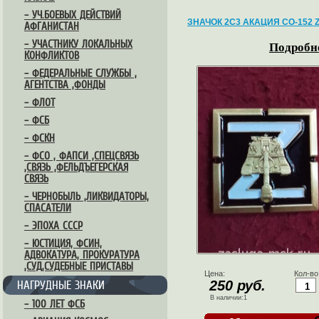
– УЧ.БОЕВЫХ ДЕЙСТВИЙ
ЗНАЧОК 2С3 АКАЦИЯ СО-152 
АФГАНИСТАН
– УЧАСТНИКУ ЛОКАЛЬНЫХ
Подробне
КОНФЛИКТОВ
– ФЕДЕРАЛЬНЫЕ СЛУЖБЫ ,
АГЕНТСТВА ,ФОНДЫ
– ФЛОТ
– ФСБ
– ФСКН
– ФСО , ФАПСИ ,СПЕЦСВЯЗЬ
,СВЯЗЬ ,ФЕЛЬДЪЕГЕРСКАЯ
СВЯЗЬ
– ЧЕРНОБЫЛЬ ,ЛИКВИДАТОРЫ,
СПАСАТЕЛИ
– ЭПОХА СССР
– ЮСТИЦИЯ, ФСИН,
АДВОКАТУРА, ПРОКУРАТУРА
,СУД,СУДЕБНЫЕ ПРИСТАВЫ
Цена:
Кол-во
250 руб.
НАГРУДНЫЕ ЗНАКИ
В наличии:1
– 100 ЛЕТ ФСБ