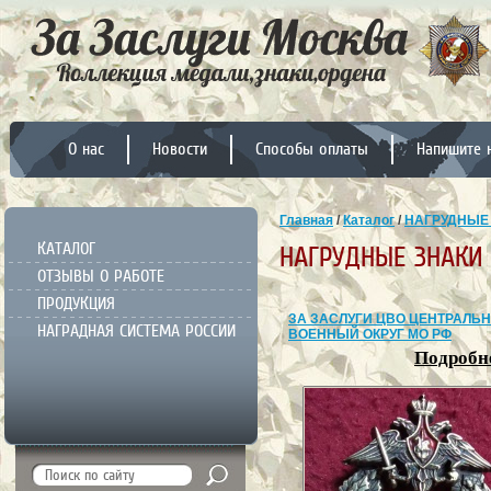
О нас
Новости
Способы оплаты
Напишите 
Главная
/
Каталог
/
НАГРУДНЫЕ
КАТАЛОГ
НАГРУДНЫЕ ЗНАКИ
ОТЗЫВЫ О РАБОТЕ
ПРОДУКЦИЯ
ЗА ЗАСЛУГИ ЦВО ЦЕНТРАЛЬ
НАГРАДНАЯ СИСТЕМА РОССИИ
ВОЕННЫЙ ОКРУГ МО РФ
Подробне