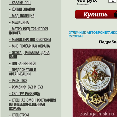
400 руб.
– КАЗАКИ РПЦ
В наличии:1
– КОПИИ ЗНАКОВ
– МВД ПОЛИЦИЯ
– МЕДИЦИНА
– МЕТРО РЖД ТРАНСПОРТ
ОТЛИЧНИК АВТОБРОНЕТАНК
ДОРОГА
СЛУЖБЫ
– МИНИСТЕРСТВО ОБОРОНЫ
Подробне
– МЧС ПОЖАРНАЯ ОХРАНА
– ОХОТА , РЫБАЛКА ,ДАЧА,
БАНЯ
– ПОГРАНИЧНИКИ
– ПРЕДПРИЯТИЯ И
ОРГАНИЗАЦИИ
– РВСН ПВО
– РОМБИКИ ВУЗ И СУЗ
– СВР ГРУ РАЗВЕДКА
– СПЕЦНАЗ ОМОН РОСГВАРДИЯ
ВВ ВНЕВЕДОМСТВЕННАЯ
ОХРАНА
– СПЕЦСТРОЙ