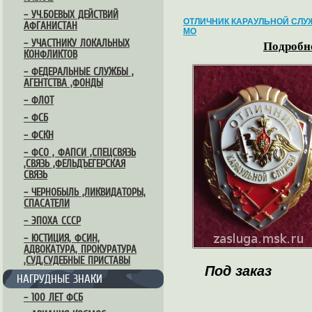
– УЧ.БОЕВЫХ ДЕЙСТВИЙ
ОТЛИЧНИК КАРАУЛЬНОЙ СЛ
АФГАНИСТАН
МО
– УЧАСТНИКУ ЛОКАЛЬНЫХ
Подробне
КОНФЛИКТОВ
– ФЕДЕРАЛЬНЫЕ СЛУЖБЫ ,
АГЕНТСТВА ,ФОНДЫ
– ФЛОТ
– ФСБ
– ФСКН
– ФСО , ФАПСИ ,СПЕЦСВЯЗЬ
,СВЯЗЬ ,ФЕЛЬДЪЕГЕРСКАЯ
СВЯЗЬ
– ЧЕРНОБЫЛЬ ,ЛИКВИДАТОРЫ,
СПАСАТЕЛИ
– ЭПОХА СССР
– ЮСТИЦИЯ, ФСИН,
АДВОКАТУРА, ПРОКУРАТУРА
,СУД,СУДЕБНЫЕ ПРИСТАВЫ
Под заказ
НАГРУДНЫЕ ЗНАКИ
– 100 ЛЕТ ФСБ