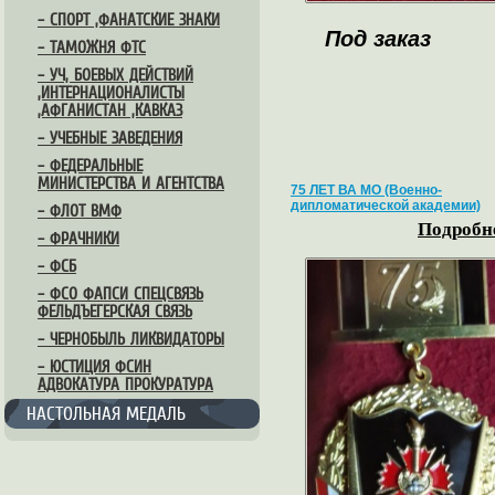
– СПОРТ ,ФАНАТСКИЕ ЗНАКИ
Под заказ
– ТАМОЖНЯ ФТС
– УЧ, БОЕВЫХ ДЕЙСТВИЙ
,ИНТЕРНАЦИОНАЛИСТЫ
,АФГАНИСТАН ,КАВКАЗ
– УЧЕБНЫЕ ЗАВЕДЕНИЯ
– ФЕДЕРАЛЬНЫЕ
МИНИСТЕРСТВА И АГЕНТСТВА
75 ЛЕТ ВА МО (Военно-
дипломатической академии)
– ФЛОТ ВМФ
Подробне
– ФРАЧНИКИ
– ФСБ
– ФСО ФАПСИ СПЕЦСВЯЗЬ
ФЕЛЬДЪЕГЕРСКАЯ СВЯЗЬ
– ЧЕРНОБЫЛЬ ЛИКВИДАТОРЫ
– ЮСТИЦИЯ ФСИН
АДВОКАТУРА ПРОКУРАТУРА
НАСТОЛЬНАЯ МЕДАЛЬ