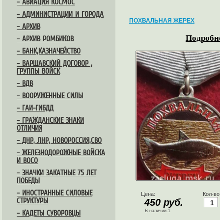
– АВИАЦИЯ КОСМОС
– АДМИНИСТРАЦИИ И ГОРОДА
ПОХВАЛЬНАЯ ЖЕРЕХ
– АРХИВ
Подробне
– АРХИВ РОМБИКОВ
– БАНК,КАЗНАЧЕЙСТВО
– ВАРШАВСКИЙ ДОГОВОР ,
ГРУППЫ ВОЙСК
– ВДВ
– ВООРУЖЕННЫЕ СИЛЫ
– ГАИ-ГИБДД
– ГРАЖДАНСКИЕ ЗНАКИ
ОТЛИЧИЯ
– ДНР, ЛНР, НОВОРОССИЯ,СВО
– ЖЕЛЕЗНОДОРОЖНЫЕ ВОЙСКА
И ВОСО
– ЗНАЧКИ ЗАКАТНЫЕ 75 ЛЕТ
ПОБЕДЫ
– ИНОСТРАННЫЕ СИЛОВЫЕ
Цена:
Кол-во
СТРУКТУРЫ
450 руб.
В наличии:1
– КАДЕТЫ СУВОРОВЦЫ