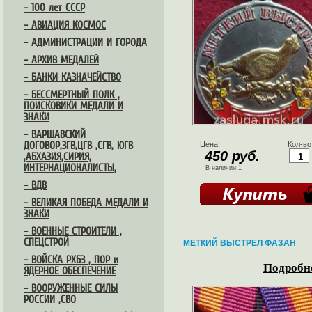
– 100 лет СССР
– АВИАЦИЯ КОСМОС
– АДМИНИСТРАЦИИ И ГОРОДА
– АРХИВ МЕДАЛЕЙ
– БАНКИ КАЗНАЧЕЙСТВО
– БЕССМЕРТНЫЙ ПОЛК ,
ПОИСКОВИКИ МЕДАЛИ И
ЗНАКИ
– ВАРШАВСКИЙ
ДОГОВОР,ЗГВ,ЦГВ ,СГВ, ЮГВ
Цена:
Кол-во
450 руб.
,АБХАЗИЯ,СИРИЯ,
ИНТЕРНАЦИОНАЛИСТЫ,
В наличии:1
– ВДВ
– ВЕЛИКАЯ ПОБЕДА МЕДАЛИ И
ЗНАКИ
– ВОЕННЫЕ СТРОИТЕЛИ ,
СПЕЦСТРОЙ
МЕТКИЙ ВЫСТРЕЛ ФАЗАН
– ВОЙСКА РХБЗ , ПОР и
Подробне
ЯДЕРНОЕ ОБЕСПЕЧЕНИЕ
– ВООРУЖЕННЫЕ СИЛЫ
РОССИИ ,СВО