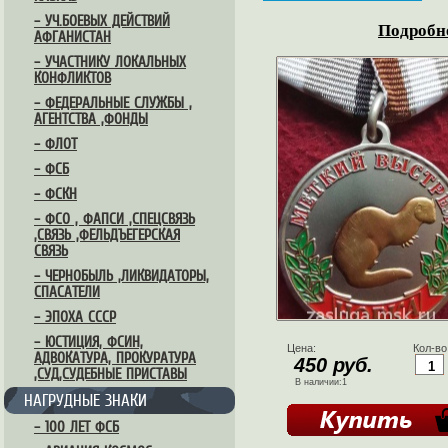
– УЧ.БОЕВЫХ ДЕЙСТВИЙ
Подробне
АФГАНИСТАН
– УЧАСТНИКУ ЛОКАЛЬНЫХ
КОНФЛИКТОВ
– ФЕДЕРАЛЬНЫЕ СЛУЖБЫ ,
АГЕНТСТВА ,ФОНДЫ
– ФЛОТ
– ФСБ
– ФСКН
– ФСО , ФАПСИ ,СПЕЦСВЯЗЬ
,СВЯЗЬ ,ФЕЛЬДЪЕГЕРСКАЯ
СВЯЗЬ
– ЧЕРНОБЫЛЬ ,ЛИКВИДАТОРЫ,
СПАСАТЕЛИ
– ЭПОХА СССР
– ЮСТИЦИЯ, ФСИН,
Цена:
Кол-во
АДВОКАТУРА, ПРОКУРАТУРА
450 руб.
,СУД,СУДЕБНЫЕ ПРИСТАВЫ
В наличии:1
НАГРУДНЫЕ ЗНАКИ
– 100 ЛЕТ ФСБ