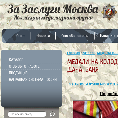
О нас
Новости
Способы оплаты
Напишите 
Главная
/
Каталог
/
МЕДАЛИ НА 
КАТАЛОГ
МЕДАЛИ НА КОЛОДК
ОТЗЫВЫ О РАБОТЕ
,ДАЧА ,БАНЯ
ПРОДУКЦИЯ
НАГРАДНАЯ СИСТЕМА РОССИИ
ЗА ТРОФЕИ ЛУЧШЕМУ ОХОТН
Подробне