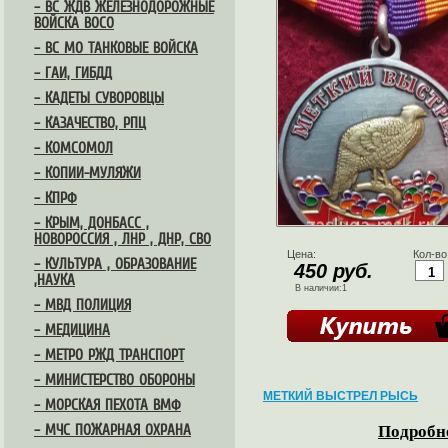
– ВС ЖДВ ЖЕЛЕЗНОДОРОЖНЫЕ
ВОЙСКА ВОСО
– ВС МО ТАНКОВЫЕ ВОЙСКА
– ГАИ, ГИБДД
– КАДЕТЫ СУВОРОВЦЫ
– КАЗАЧЕСТВО, РПЦ
– КОМСОМОЛ
– КОПИИ-МУЛЯЖИ
– КПРФ
– КРЫМ, ДОНБАСС ,
НОВОРОССИЯ , ЛНР , ДНР, СВО
Цена:
Кол-во
– КУЛЬТУРА , ОБРАЗОВАНИЕ
450 руб.
,НАУКА
В наличии:1
– МВД ПОЛИЦИЯ
– МЕДИЦИНА
– МЕТРО РЖД ТРАНСПОРТ
– МИНИСТЕРСТВО ОБОРОНЫ
МЕТКИЙ ВЫСТРЕЛ РЫСЬ
– МОРСКАЯ ПЕХОТА ВМФ
– МЧС ПОЖАРНАЯ ОХРАНА
Подробне