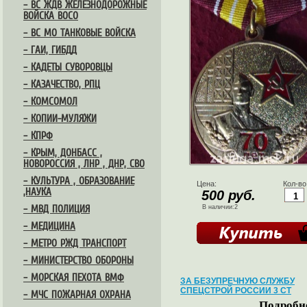
– ВС ЖДВ ЖЕЛЕЗНОДОРОЖНЫЕ
ВОЙСКА ВОСО
– ВС МО ТАНКОВЫЕ ВОЙСКА
– ГАИ, ГИБДД
– КАДЕТЫ СУВОРОВЦЫ
– КАЗАЧЕСТВО, РПЦ
– КОМСОМОЛ
– КОПИИ-МУЛЯЖИ
– КПРФ
– КРЫМ, ДОНБАСС ,
НОВОРОССИЯ , ЛНР , ДНР, СВО
– КУЛЬТУРА , ОБРАЗОВАНИЕ
Цена:
Кол-во
,НАУКА
500 руб.
– МВД ПОЛИЦИЯ
В наличии:2
– МЕДИЦИНА
– МЕТРО РЖД ТРАНСПОРТ
– МИНИСТЕРСТВО ОБОРОНЫ
– МОРСКАЯ ПЕХОТА ВМФ
ЗА БЕЗУПРЕЧНУЮ СЛУЖБУ
СПЕЦСТРОЙ РОССИИ 3 СТ
– МЧС ПОЖАРНАЯ ОХРАНА
Подробне