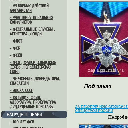
– УЧ.БОЕВЫХ ДЕЙСТВИЙ
АФГАНИСТАН
– УЧАСТНИКУ ЛОКАЛЬНЫХ
КОНФЛИКТОВ
– ФЕДЕРАЛЬНЫЕ СЛУЖБЫ ,
АГЕНТСТВА ,ФОНДЫ
– ФЛОТ
– ФСБ
– ФСКН
– ФСО , ФАПСИ ,СПЕЦСВЯЗЬ
,СВЯЗЬ ,ФЕЛЬДЪЕГЕРСКАЯ
СВЯЗЬ
– ЧЕРНОБЫЛЬ ,ЛИКВИДАТОРЫ,
СПАСАТЕЛИ
Под заказ
– ЭПОХА СССР
– ЮСТИЦИЯ, ФСИН,
АДВОКАТУРА, ПРОКУРАТУРА
,СУД,СУДЕБНЫЕ ПРИСТАВЫ
ЗА БЕЗУПРЕЧНУЮ СЛУЖБУ 15
СПЕЦСТРОЙ РОССИИ
НАГРУДНЫЕ ЗНАКИ
Подробне
– 100 ЛЕТ ФСБ