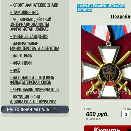
– СПОРТ ,ФАНАТСКИЕ ЗНАКИ
КРЕСТ 65 ЛЕТ СПЕЦСТРОЮ
РОССИИ
– ТАМОЖНЯ ФТС
Подробне
– УЧ, БОЕВЫХ ДЕЙСТВИЙ
,ИНТЕРНАЦИОНАЛИСТЫ
,АФГАНИСТАН ,КАВКАЗ
– УЧЕБНЫЕ ЗАВЕДЕНИЯ
– ФЕДЕРАЛЬНЫЕ
МИНИСТЕРСТВА И АГЕНТСТВА
– ФЛОТ ВМФ
– ФРАЧНИКИ
– ФСБ
– ФСО ФАПСИ СПЕЦСВЯЗЬ
ФЕЛЬДЪЕГЕРСКАЯ СВЯЗЬ
– ЧЕРНОБЫЛЬ ЛИКВИДАТОРЫ
– ЮСТИЦИЯ ФСИН
АДВОКАТУРА ПРОКУРАТУРА
НАСТОЛЬНАЯ МЕДАЛЬ
Цена:
Кол-во
600 руб.
В наличии:1