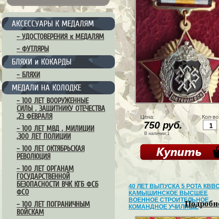
АКСЕССУАРЫ К МЕДАЛЯМ
– УДОСТОВЕРЕНИЯ к МЕДАЛЯМ
– ФУТЛЯРЫ
БЛЯХИ и КОКАРДЫ
– БЛЯХИ
МЕДАЛИ НА КОЛОДКЕ
– 100 ЛЕТ ВООРУЖЕННЫЕ
СИЛЫ , ЗАЩИТНИКУ ОТЕЧЕСТВА
,23 ФЕВРАЛЯ
Цена:
Кол-во
750 руб.
– 100 ЛЕТ МВД , МИЛИЦИИ
В наличии:1
,300 ЛЕТ ПОЛИЦИИ
– 100 ЛЕТ ОКТЯБРЬСКАЯ
РЕВОЛЮЦИЯ
– 100 ЛЕТ ОРГАНАМ
ГОСУДАРСТВЕННОЙ
БЕЗОПАСНОСТИ ВЧК КГБ ФСБ
40 ЛЕТ ВЫПУСКА 5 РОТА КВВ
ФСО
КАМЫШИНСКОЕ ВЫСШЕЕ
ВОЕННОЕ СТРОИТЕЛЬНОЕ
Подробне
– 100 ЛЕТ ПОГРАНИЧНЫМ
КОМАНДНОЕ УЧИЛИЩЕ
ВОЙСКАМ