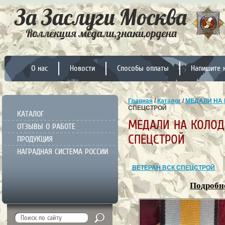
О нас
Новости
Способы оплаты
Напишите 
Главная
/
Каталог
/
МЕДАЛИ НА 
СПЕЦСТРОЙ
КАТАЛОГ
МЕДАЛИ НА КОЛОДК
ОТЗЫВЫ О РАБОТЕ
СПЕЦСТРОЙ
ПРОДУКЦИЯ
НАГРАДНАЯ СИСТЕМА РОССИИ
ВЕТЕРАН ВСК СПЕЦСТРОЙ
Подробне