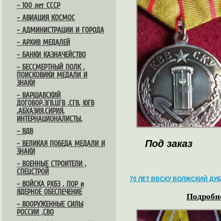
– 100 лет СССР
– АВИАЦИЯ КОСМОС
– АДМИНИСТРАЦИИ И ГОРОДА
– АРХИВ МЕДАЛЕЙ
– БАНКИ КАЗНАЧЕЙСТВО
– БЕССМЕРТНЫЙ ПОЛК ,
ПОИСКОВИКИ МЕДАЛИ И
ЗНАКИ
– ВАРШАВСКИЙ
ДОГОВОР,ЗГВ,ЦГВ ,СГВ, ЮГВ
,АБХАЗИЯ,СИРИЯ,
ИНТЕРНАЦИОНАЛИСТЫ,
– ВДВ
Под заказ
– ВЕЛИКАЯ ПОБЕДА МЕДАЛИ И
ЗНАКИ
– ВОЕННЫЕ СТРОИТЕЛИ ,
СПЕЦСТРОЙ
70 ЛЕТ ВВСКУ ВОЛЖСКИЙ ДУ
– ВОЙСКА РХБЗ , ПОР и
ЯДЕРНОЕ ОБЕСПЕЧЕНИЕ
Подробне
– ВООРУЖЕННЫЕ СИЛЫ
РОССИИ ,СВО