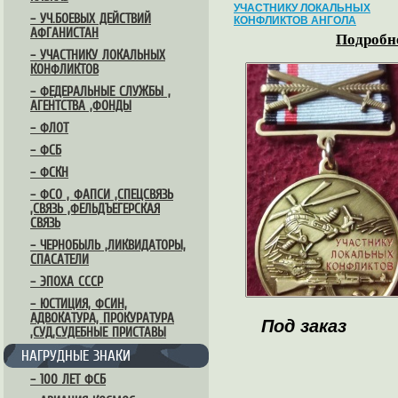
УЧАСТНИКУ ЛОКАЛЬНЫХ
– УЧ.БОЕВЫХ ДЕЙСТВИЙ
КОНФЛИКТОВ АНГОЛА
АФГАНИСТАН
Подробне
– УЧАСТНИКУ ЛОКАЛЬНЫХ
КОНФЛИКТОВ
– ФЕДЕРАЛЬНЫЕ СЛУЖБЫ ,
АГЕНТСТВА ,ФОНДЫ
– ФЛОТ
– ФСБ
– ФСКН
– ФСО , ФАПСИ ,СПЕЦСВЯЗЬ
,СВЯЗЬ ,ФЕЛЬДЪЕГЕРСКАЯ
СВЯЗЬ
– ЧЕРНОБЫЛЬ ,ЛИКВИДАТОРЫ,
СПАСАТЕЛИ
– ЭПОХА СССР
– ЮСТИЦИЯ, ФСИН,
АДВОКАТУРА, ПРОКУРАТУРА
Под заказ
,СУД,СУДЕБНЫЕ ПРИСТАВЫ
НАГРУДНЫЕ ЗНАКИ
– 100 ЛЕТ ФСБ