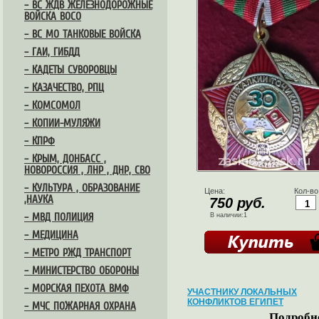
– ВС ЖДВ ЖЕЛЕЗНОДОРОЖНЫЕ
ВОЙСКА ВОСО
– ВС МО ТАНКОВЫЕ ВОЙСКА
– ГАИ, ГИБДД
– КАДЕТЫ СУВОРОВЦЫ
– КАЗАЧЕСТВО, РПЦ
– КОМСОМОЛ
– КОПИИ-МУЛЯЖИ
– КПРФ
– КРЫМ, ДОНБАСС ,
НОВОРОССИЯ , ЛНР , ДНР, СВО
– КУЛЬТУРА , ОБРАЗОВАНИЕ
Цена:
Кол-во
,НАУКА
750 руб.
– МВД ПОЛИЦИЯ
В наличии:1
– МЕДИЦИНА
– МЕТРО РЖД ТРАНСПОРТ
– МИНИСТЕРСТВО ОБОРОНЫ
– МОРСКАЯ ПЕХОТА ВМФ
УЧАСТНИКУ ЛОКАЛЬНЫХ
КОНФЛИКТОВ ЕГИПЕТ
– МЧС ПОЖАРНАЯ ОХРАНА
Подробне