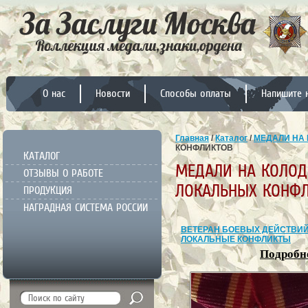
О нас
Новости
Способы оплаты
Напишите 
Главная
/
Каталог
/
МЕДАЛИ НА 
КОНФЛИКТОВ
КАТАЛОГ
МЕДАЛИ НА КОЛОД
ОТЗЫВЫ О РАБОТЕ
ЛОКАЛЬНЫХ КОНФ
ПРОДУКЦИЯ
НАГРАДНАЯ СИСТЕМА РОССИИ
ВЕТЕРАН БОЕВЫХ ДЕЙСТВИ
ЛОКАЛЬНЫЕ КОНФЛИКТЫ
Подробне