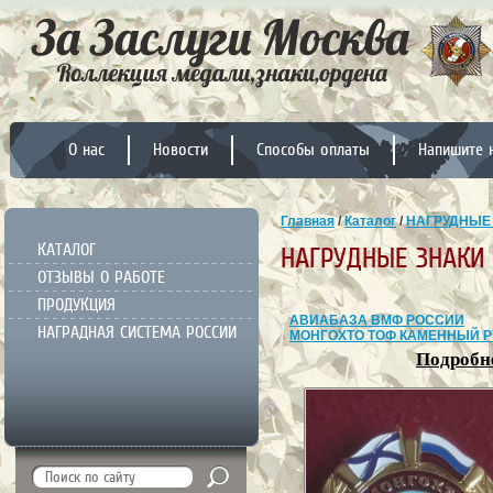
О нас
Новости
Способы оплаты
Напишите 
Главная
/
Каталог
/
НАГРУДНЫЕ
КАТАЛОГ
НАГРУДНЫЕ ЗНАКИ
ОТЗЫВЫ О РАБОТЕ
ПРОДУКЦИЯ
АВИАБАЗА ВМФ РОССИИ
НАГРАДНАЯ СИСТЕМА РОССИИ
МОНГОХТО ТОФ КАМЕННЫЙ Р
Подробне