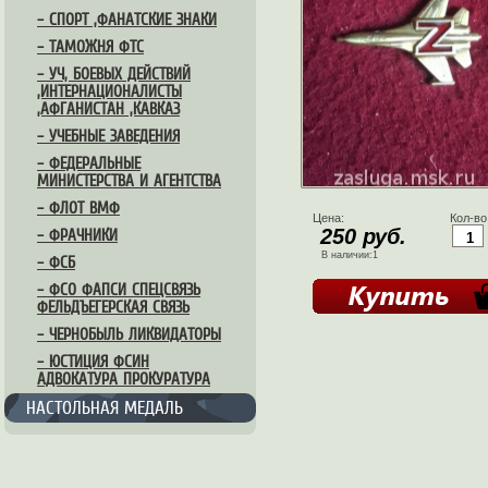
– СПОРТ ,ФАНАТСКИЕ ЗНАКИ
– ТАМОЖНЯ ФТС
– УЧ, БОЕВЫХ ДЕЙСТВИЙ
,ИНТЕРНАЦИОНАЛИСТЫ
,АФГАНИСТАН ,КАВКАЗ
– УЧЕБНЫЕ ЗАВЕДЕНИЯ
– ФЕДЕРАЛЬНЫЕ
МИНИСТЕРСТВА И АГЕНТСТВА
– ФЛОТ ВМФ
Цена:
Кол-во
250 руб.
– ФРАЧНИКИ
В наличии:1
– ФСБ
– ФСО ФАПСИ СПЕЦСВЯЗЬ
ФЕЛЬДЪЕГЕРСКАЯ СВЯЗЬ
– ЧЕРНОБЫЛЬ ЛИКВИДАТОРЫ
– ЮСТИЦИЯ ФСИН
АДВОКАТУРА ПРОКУРАТУРА
НАСТОЛЬНАЯ МЕДАЛЬ