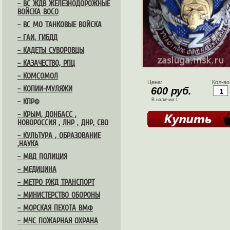
– ВС ЖДВ ЖЕЛЕЗНОДОРОЖНЫЕ
ВОЙСКА ВОСО
– ВС МО ТАНКОВЫЕ ВОЙСКА
– ГАИ, ГИБДД
– КАДЕТЫ СУВОРОВЦЫ
– КАЗАЧЕСТВО, РПЦ
– КОМСОМОЛ
Цена:
Кол-во
– КОПИИ-МУЛЯЖИ
600 руб.
В наличии:1
– КПРФ
– КРЫМ, ДОНБАСС ,
НОВОРОССИЯ , ЛНР , ДНР, СВО
– КУЛЬТУРА , ОБРАЗОВАНИЕ
,НАУКА
– МВД ПОЛИЦИЯ
– МЕДИЦИНА
– МЕТРО РЖД ТРАНСПОРТ
– МИНИСТЕРСТВО ОБОРОНЫ
– МОРСКАЯ ПЕХОТА ВМФ
– МЧС ПОЖАРНАЯ ОХРАНА