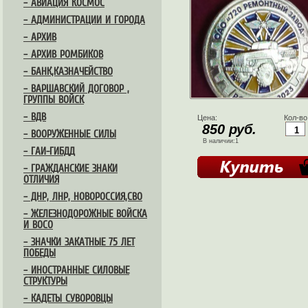
– АВИАЦИЯ КОСМОС
– АДМИНИСТРАЦИИ И ГОРОДА
– АРХИВ
– АРХИВ РОМБИКОВ
– БАНК,КАЗНАЧЕЙСТВО
– ВАРШАВСКИЙ ДОГОВОР ,
ГРУППЫ ВОЙСК
– ВДВ
Цена:
Кол-во
850 руб.
– ВООРУЖЕННЫЕ СИЛЫ
В наличии:1
– ГАИ-ГИБДД
– ГРАЖДАНСКИЕ ЗНАКИ
ОТЛИЧИЯ
– ДНР, ЛНР, НОВОРОССИЯ,СВО
– ЖЕЛЕЗНОДОРОЖНЫЕ ВОЙСКА
И ВОСО
– ЗНАЧКИ ЗАКАТНЫЕ 75 ЛЕТ
ПОБЕДЫ
– ИНОСТРАННЫЕ СИЛОВЫЕ
СТРУКТУРЫ
– КАДЕТЫ СУВОРОВЦЫ