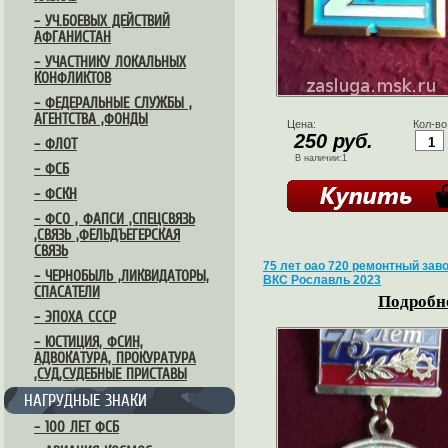
– УЧ.БОЕВЫХ ДЕЙСТВИЙ
АФГАНИСТАН
– УЧАСТНИКУ ЛОКАЛЬНЫХ
КОНФЛИКТОВ
– ФЕДЕРАЛЬНЫЕ СЛУЖБЫ ,
АГЕНТСТВА ,ФОНДЫ
Цена:
Кол-во
250 руб.
– ФЛОТ
В наличии:1
– ФСБ
– ФСКН
– ФСО , ФАПСИ ,СПЕЦСВЯЗЬ
,СВЯЗЬ ,ФЕЛЬДЪЕГЕРСКАЯ
СВЯЗЬ
75 лет оао 720 ремонтный зав
– ЧЕРНОБЫЛЬ ,ЛИКВИДАТОРЫ,
ВКС Рославль 2023
СПАСАТЕЛИ
Подробне
– ЭПОХА СССР
– ЮСТИЦИЯ, ФСИН,
АДВОКАТУРА, ПРОКУРАТУРА
,СУД,СУДЕБНЫЕ ПРИСТАВЫ
НАГРУДНЫЕ ЗНАКИ
– 100 ЛЕТ ФСБ