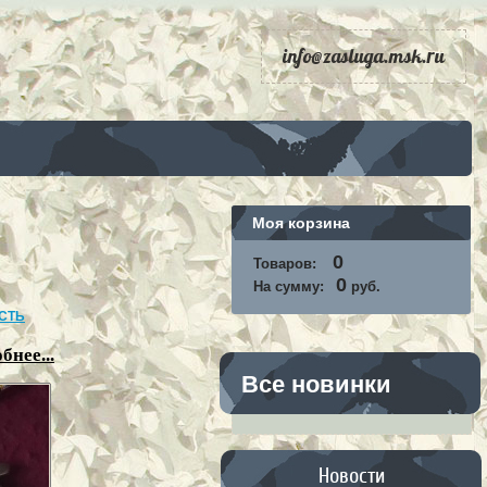
info@zasluga.msk.ru
Моя корзина
0
Товаров:
0
На сумму:
руб.
СТЬ
бнее...
Все новинки
Новости