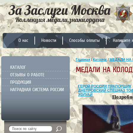
О нас
Новости
Способы оплаты
Напишите 
Главная
/
Каталог
/
МЕДАЛИ НА 
КАТАЛОГ
МЕДАЛИ НА КОЛОД
ОТЗЫВЫ О РАБОТЕ
ПРОДУКЦИЯ
ГЕРОЙ РОССИИ ПРАПОРЩИК
НАГРАДНАЯ СИСТЕМА РОССИИ
ДНЕПРОВСКИЙ СПЕЦНАЗ ТО
ХОЛУАЙ
Подробне