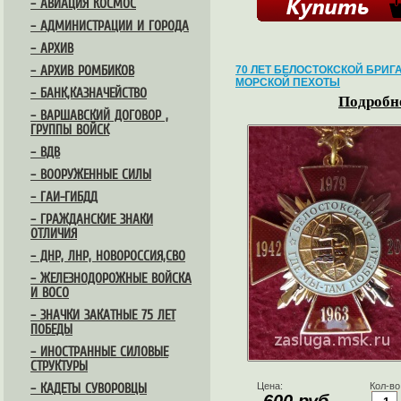
– АВИАЦИЯ КОСМОС
– АДМИНИСТРАЦИИ И ГОРОДА
– АРХИВ
– АРХИВ РОМБИКОВ
70 ЛЕТ БЕЛОСТОКСКОЙ БРИГ
МОРСКОЙ ПЕХОТЫ
– БАНК,КАЗНАЧЕЙСТВО
Подробне
– ВАРШАВСКИЙ ДОГОВОР ,
ГРУППЫ ВОЙСК
– ВДВ
– ВООРУЖЕННЫЕ СИЛЫ
– ГАИ-ГИБДД
– ГРАЖДАНСКИЕ ЗНАКИ
ОТЛИЧИЯ
– ДНР, ЛНР, НОВОРОССИЯ,СВО
– ЖЕЛЕЗНОДОРОЖНЫЕ ВОЙСКА
И ВОСО
– ЗНАЧКИ ЗАКАТНЫЕ 75 ЛЕТ
ПОБЕДЫ
– ИНОСТРАННЫЕ СИЛОВЫЕ
СТРУКТУРЫ
Цена:
Кол-во
– КАДЕТЫ СУВОРОВЦЫ