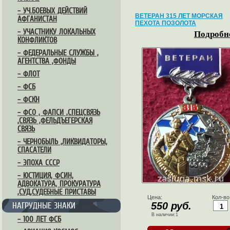
– УЧ.БОЕВЫХ ДЕЙСТВИЙ
ВЕТЕРАН 315 ЛЕТ МОРСКАЯ
АФГАНИСТАН
ПЕХОТА ПОЗОЛОТА
– УЧАСТНИКУ ЛОКАЛЬНЫХ
Подробне
КОНФЛИКТОВ
– ФЕДЕРАЛЬНЫЕ СЛУЖБЫ ,
АГЕНТСТВА ,ФОНДЫ
– ФЛОТ
– ФСБ
– ФСКН
– ФСО , ФАПСИ ,СПЕЦСВЯЗЬ
,СВЯЗЬ ,ФЕЛЬДЪЕГЕРСКАЯ
СВЯЗЬ
– ЧЕРНОБЫЛЬ ,ЛИКВИДАТОРЫ,
СПАСАТЕЛИ
– ЭПОХА СССР
– ЮСТИЦИЯ, ФСИН,
АДВОКАТУРА, ПРОКУРАТУРА
,СУД,СУДЕБНЫЕ ПРИСТАВЫ
Цена:
Кол-во
550 руб.
НАГРУДНЫЕ ЗНАКИ
В наличии:1
– 100 ЛЕТ ФСБ