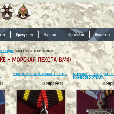
нам
Продукция
Каталог
Праздники
Контакты
КОЛОДКЕ
/ МОРСКАЯ ПЕХОТА ВМФ
КЕ - МОРСКАЯ ПЕХОТА ВМФ
УЧАСТНИК СВО МОРСКАЯ ПЕХОТА
МОРСКАЯ ПЕХОТА ДОБЛЕ
Ф
МУЖЕСТВО ОТВАГА
е...
Подробнее...
Подро