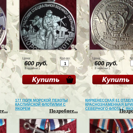
Цена:
Кол-во:
Цена:
Ко
600 руб.
600 руб.
В наличии:1
В наличии:1
177 ПОЛК МОРСКОЙ ПЕХОТЫ
КИРКЕНЕССКАЯ 61 ОТДЕ
КАСПИЙСКОЙ ФЛОТИЛИИ С
КРАСНОЗНАМЕННАЯ БРИ
ЯКОРЕМ
СЕВЕРНОГО ФЛОТА С ЯК
е...
Подробнее...
Подро