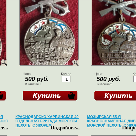
:
Цена:
Кол-во:
Цена:
Ко
500 руб.
500 руб.
В наличии:1
В наличии:1
АЯ
КРАСНОДАРСКО-ХАРБИНСКАЯ 40
МОЗЫРСКАЯ 55-Я
ЧФ С
ОТДЕЛЬНАЯ БРИГАДА МОРСКОЙ
КРАСНОЗНАМЕННАЯ ДИ
ПЕХОТЫ С ЯКОРЕМ
МОРСКОЙ ПЕХОТЫ С ЯКО
е...
Подробнее...
Подро