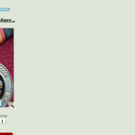
 СССР
бнее...
л-во: