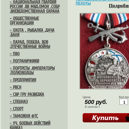
– НАЦИОНАЛЬНАЯ ГВАРДИЯ
ПЕХОТЫ
Подробне
РОССИИ ,ВВ МВД,ОМОН ,СОБР
,ВНЕВЕДОМСТВЕННАЯ ОХРАНА
– ОБЩЕСТВЕННЫЕ
ОРГАНИЗАЦИИ
– ОХОТА , РЫБАЛКА ,ДАЧА
,БАНЯ
– ПАРАД, ПОБЕДА, ВОВ
,ОТЕЧЕСТВЕННЫЕ ВОЙНЫ
– ПВО
– ПОГРАНИЧНИКИ
– ПОРТРЕТЫ ,ИМПЕРАТОРЫ
,ПОЛКОВОДЦЫ
– ПРЕДПРИЯТИЯ
– РВСН
– СВР ГРУ РАЗВЕДКА
Цена:
Кол-во
500 руб.
– СПЕЦНАЗ
В наличии:1
– СПОРТ
– ТАМОЖНЯ ФТС
– УЧ. БОЕВЫХ ДЕЙСТВИЙ
КАВКАЗ