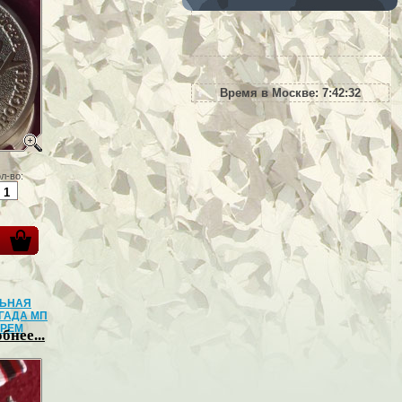
Время в Москве:
7:42:34
л-во:
ЛЬНАЯ
ГАДА МП
ОРЕМ
бнее...