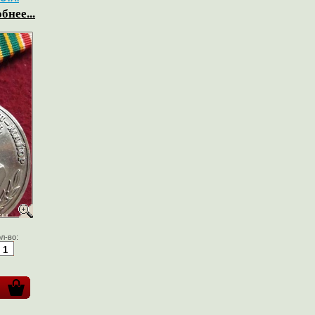
бнее...
л-во: