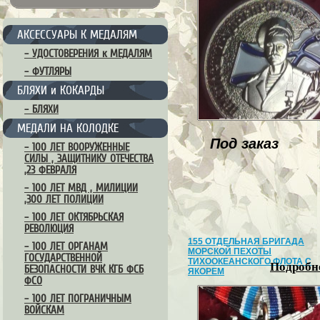
АКСЕССУАРЫ К МЕДАЛЯМ
– УДОСТОВЕРЕНИЯ к МЕДАЛЯМ
– ФУТЛЯРЫ
БЛЯХИ и КОКАРДЫ
– БЛЯХИ
МЕДАЛИ НА КОЛОДКЕ
Под заказ
– 100 ЛЕТ ВООРУЖЕННЫЕ
СИЛЫ , ЗАЩИТНИКУ ОТЕЧЕСТВА
,23 ФЕВРАЛЯ
– 100 ЛЕТ МВД , МИЛИЦИИ
,300 ЛЕТ ПОЛИЦИИ
– 100 ЛЕТ ОКТЯБРЬСКАЯ
РЕВОЛЮЦИЯ
155 ОТДЕЛЬНАЯ БРИГАДА
– 100 ЛЕТ ОРГАНАМ
МОРСКОЙ ПЕХОТЫ
ГОСУДАРСТВЕННОЙ
ТИХООКЕАНСКОГО ФЛОТА С
Подробне
БЕЗОПАСНОСТИ ВЧК КГБ ФСБ
ЯКОРЕМ
ФСО
– 100 ЛЕТ ПОГРАНИЧНЫМ
ВОЙСКАМ