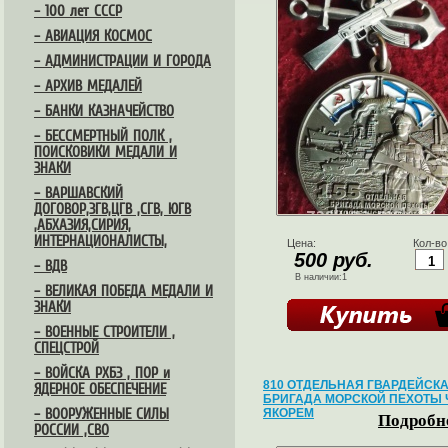
– 100 лет СССР
– АВИАЦИЯ КОСМОС
– АДМИНИСТРАЦИИ И ГОРОДА
– АРХИВ МЕДАЛЕЙ
– БАНКИ КАЗНАЧЕЙСТВО
– БЕССМЕРТНЫЙ ПОЛК ,
ПОИСКОВИКИ МЕДАЛИ И
ЗНАКИ
– ВАРШАВСКИЙ
ДОГОВОР,ЗГВ,ЦГВ ,СГВ, ЮГВ
,АБХАЗИЯ,СИРИЯ,
ИНТЕРНАЦИОНАЛИСТЫ,
Цена:
Кол-во
500 руб.
– ВДВ
В наличии:1
– ВЕЛИКАЯ ПОБЕДА МЕДАЛИ И
ЗНАКИ
– ВОЕННЫЕ СТРОИТЕЛИ ,
СПЕЦСТРОЙ
– ВОЙСКА РХБЗ , ПОР и
810 ОТДЕЛЬНАЯ ГВАРДЕЙСК
ЯДЕРНОЕ ОБЕСПЕЧЕНИЕ
БРИГАДА МОРСКОЙ ПЕХОТЫ 
– ВООРУЖЕННЫЕ СИЛЫ
ЯКОРЕМ
Подробне
РОССИИ ,СВО