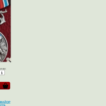
л-во:
-МАЙОР
ОТА.