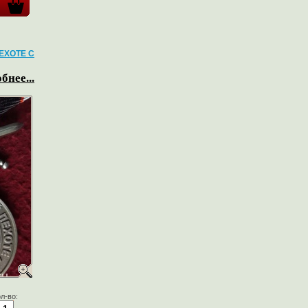
ЕХОТЕ С
бнее...
л-во: