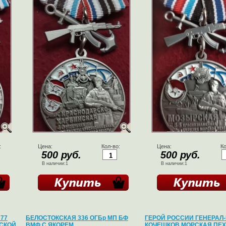
:
Цена:
Кол-во:
Цена:
Ко
500 руб.
500 руб.
В наличии:1
В наличии:1
77
БЕЛОСТОКСКАЯ 336 ОГБр МП БФ
ГЕРОЙ РОССИИ ГЕНЕРАЛ
СКОЙ
ВМФ С ЯКОРЕМ
КОЧЕШКОВ МОРСКАЯ ПЕХ