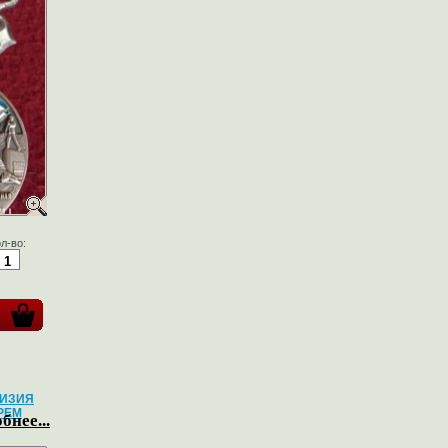
л-во:
ВИЗИЯ
РЕМ
бнее...