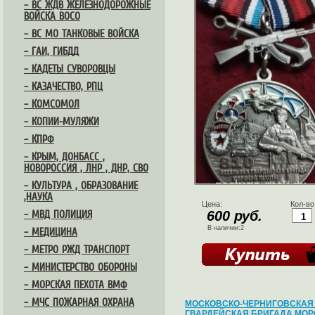
– ВС ЖДВ ЖЕЛЕЗНОДОРОЖНЫЕ
ВОЙСКА ВОСО
– ВС МО ТАНКОВЫЕ ВОЙСКА
– ГАИ, ГИБДД
– КАДЕТЫ СУВОРОВЦЫ
– КАЗАЧЕСТВО, РПЦ
– КОМСОМОЛ
– КОПИИ-МУЛЯЖИ
– КПРФ
– КРЫМ, ДОНБАСС ,
НОВОРОССИЯ , ЛНР , ДНР, СВО
– КУЛЬТУРА , ОБРАЗОВАНИЕ
,НАУКА
Цена:
Кол-во
600 руб.
– МВД ПОЛИЦИЯ
В наличии:2
– МЕДИЦИНА
– МЕТРО РЖД ТРАНСПОРТ
– МИНИСТЕРСТВО ОБОРОНЫ
– МОРСКАЯ ПЕХОТА ВМФ
– МЧС ПОЖАРНАЯ ОХРАНА
МОСКОВСКО-ЧЕРНИГОВСКАЯ 
ГВАРДЕЙСКАЯ БРИГАДА МОР