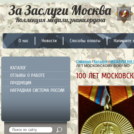
О нас
Новости
Способы оплаты
Напишите 
Главная
/
Каталог
/
МЕДАЛИ НА 
ЛЕТ МОСКОВСКОМУ ВОКУ МО
КАТАЛОГ
100 ЛЕТ МОСКОВС
ОТЗЫВЫ О РАБОТЕ
ПРОДУКЦИЯ
НАГРАДНАЯ СИСТЕМА РОССИИ