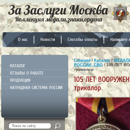
О нас
Новости
Способы оплаты
Напишите 
Главная
/
Каталог
/
МЕДАЛИ
РОССИИ ,СВО
/ 105 ЛЕТ 
КАТАЛОГ
триколор
ОТЗЫВЫ О РАБОТЕ
105 ЛЕТ ВООРУЖЕ
ПРОДУКЦИЯ
триколор
НАГРАДНАЯ СИСТЕМА РОССИИ