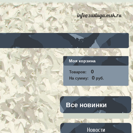
info@zasluga.msk.ru
Моя корзина
0
Товаров:
0
На сумму:
руб.
Все новинки
Новости