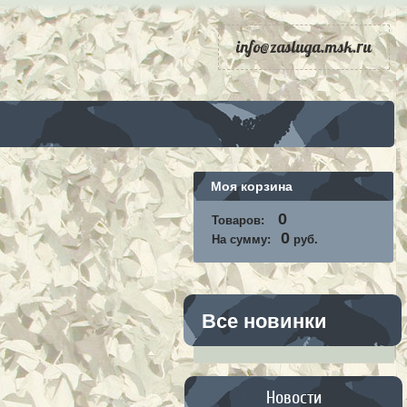
info@zasluga.msk.ru
Моя корзина
0
Товаров:
0
На сумму:
руб.
Все новинки
Новости