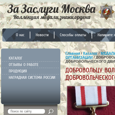
О нас
Новости
Способы оплаты
Напишите 
Главная
/
Каталог
/
МЕДАЛИ
ОРГАНИЗАЦИИ
/ ДОБРОВО
КАТАЛОГ
ДОБРОВОЛЬЧЕСКОГО ДВ
ОТЗЫВЫ О РАБОТЕ
ДОБРОВОЛЬЦУ ВОЛ
ПРОДУКЦИЯ
ДОБРОВОЛЬЧЕСКО
НАГРАДНАЯ СИСТЕМА РОССИИ