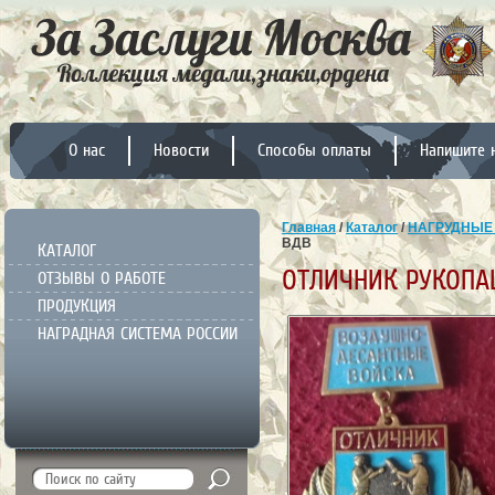
О нас
Новости
Способы оплаты
Напишите 
Главная
/
Каталог
/
НАГРУДНЫЕ
ВДВ
КАТАЛОГ
ОТЛИЧНИК РУКОПА
ОТЗЫВЫ О РАБОТЕ
ПРОДУКЦИЯ
НАГРАДНАЯ СИСТЕМА РОССИИ