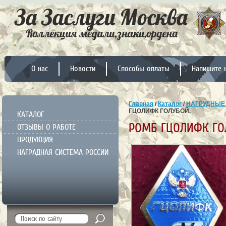
О нас
Новости
Способы оплаты
Напишите 
Главная
/
Каталог
/
НАГРУДНЫЕ
ГЦОЛИФК ГОЛУБОЙ.
КАТАЛОГ
РОМБ ГЦОЛИФК ГО
ОТЗЫВЫ О РАБОТЕ
ПРОДУКЦИЯ
НАГРАДНАЯ СИСТЕМА РОССИИ