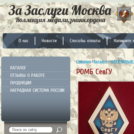
О нас
Новости
Способы оплаты
Напишите 
Главная
/
Каталог
/
НАГРУДНЫЕ
КАТАЛОГ
РОМБ СевГУ
ОТЗЫВЫ О РАБОТЕ
ПРОДУКЦИЯ
НАГРАДНАЯ СИСТЕМА РОССИИ