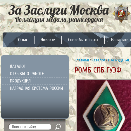
О нас
Новости
Способы оплаты
Напишите 
Главная
/
Каталог
/
НАГРУДНЫЕ
КАТАЛОГ
РОМБ СПБ ГУЭФ
ОТЗЫВЫ О РАБОТЕ
ПРОДУКЦИЯ
НАГРАДНАЯ СИСТЕМА РОССИИ