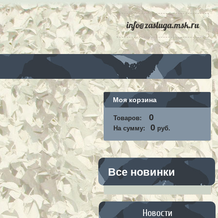
info@zasluga.msk.ru
Моя корзина
0
Товаров:
0
На сумму:
руб.
Все новинки
Новости