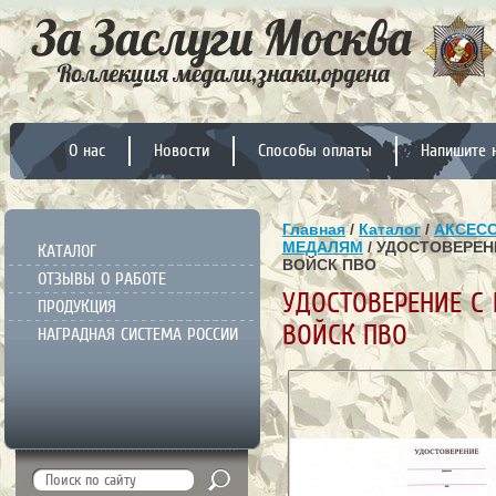
О нас
Новости
Способы оплаты
Напишите 
Главная
/
Каталог
/
АКСЕС
МЕДАЛЯМ
/ УДОСТОВЕРЕН
КАТАЛОГ
ВОЙСК ПВО
ОТЗЫВЫ О РАБОТЕ
УДОСТОВЕРЕНИЕ С
ПРОДУКЦИЯ
ВОЙСК ПВО
НАГРАДНАЯ СИСТЕМА РОССИИ