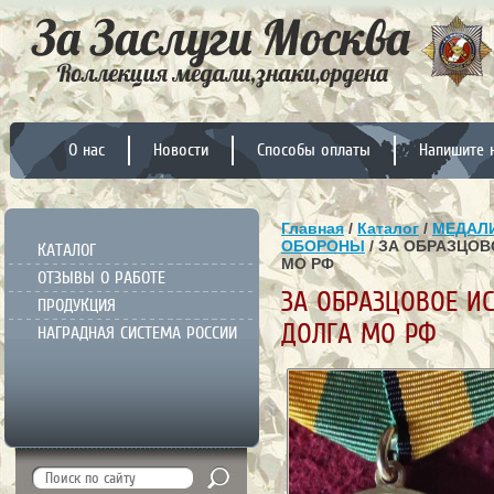
О нас
Новости
Способы оплаты
Напишите 
Главная
/
Каталог
/
МЕДАЛИ
ОБОРОНЫ
/ ЗА ОБРАЗЦО
КАТАЛОГ
МО РФ
ОТЗЫВЫ О РАБОТЕ
ЗА ОБРАЗЦОВОЕ И
ПРОДУКЦИЯ
ДОЛГА МО РФ
НАГРАДНАЯ СИСТЕМА РОССИИ