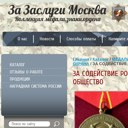
О нас
Новости
Способы оплаты
Напишите 
Главная
/
Каталог
/
МЕДАЛИ
ОХРАНА
/ ЗА СОДЕЙСТВИ
КАТАЛОГ
ОТЗЫВЫ О РАБОТЕ
ЗА СОДЕЙСТВИЕ Р
ПРОДУКЦИЯ
ОБЩЕСТВО
НАГРАДНАЯ СИСТЕМА РОССИИ