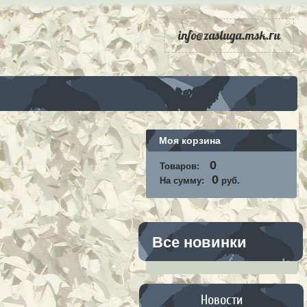
info@zasluga.msk.ru
Моя корзина
0
Товаров:
0
На сумму:
руб.
Все новинки
Новости