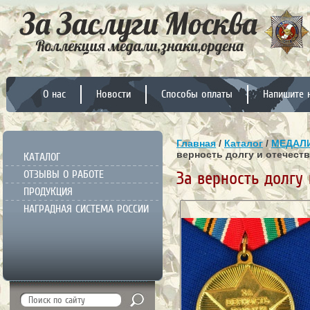
О нас
Новости
Способы оплаты
Напишите 
Главная
/
Каталог
/
МЕДАЛИ
верность долгу и отечест
КАТАЛОГ
ОТЗЫВЫ О РАБОТЕ
За верность долгу
ПРОДУКЦИЯ
НАГРАДНАЯ СИСТЕМА РОССИИ