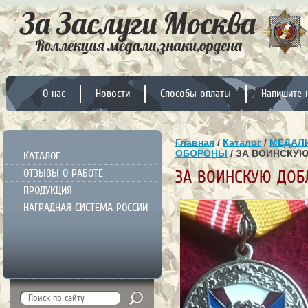
О нас
Новости
Способы оплаты
Напишите 
Главная
/
Каталог
/
МЕДАЛИ
ОБОРОНЫ
/ ЗА ВОИНСКУЮ
КАТАЛОГ
ОТЗЫВЫ О РАБОТЕ
ЗА ВОИНСКУЮ ДОБЛ
ПРОДУКЦИЯ
НАГРАДНАЯ СИСТЕМА РОССИИ