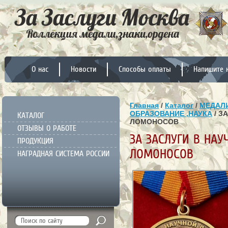
О нас
Новости
Способы оплаты
Напишите 
Главная
/
Каталог
/
МЕДАЛИ
ОБРАЗОВАНИЕ ,НАУКА
/ З
КАТАЛОГ
ЛОМОНОСОВ
ОТЗЫВЫ О РАБОТЕ
ЗА ЗАСЛУГИ В НАУ
ПРОДУКЦИЯ
ЛОМОНОСОВ
НАГРАДНАЯ СИСТЕМА РОССИИ