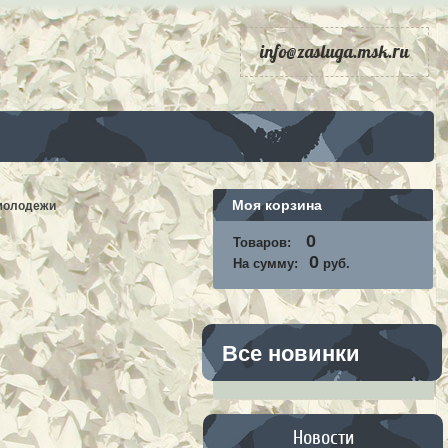
info@zasluga.msk.ru
Моя корзина
 молодежи
0
Товаров:
0
На сумму:
руб.
Все новинки
Новости