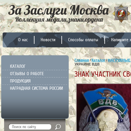
О нас
Новости
Способы оплаты
Напишите 
Главная
/
Каталог
/
НАГРУДНЫЕ
УКРАИНЕ ВДВ
КАТАЛОГ
ЗНАК УЧАСТНИК СВ
ОТЗЫВЫ О РАБОТЕ
ПРОДУКЦИЯ
НАГРАДНАЯ СИСТЕМА РОССИИ