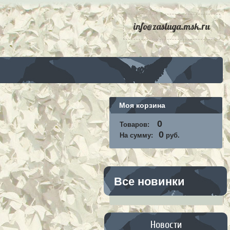
info@zasluga.msk.ru
Моя корзина
0
Товаров:
0
На сумму:
руб.
Все новинки
Новости