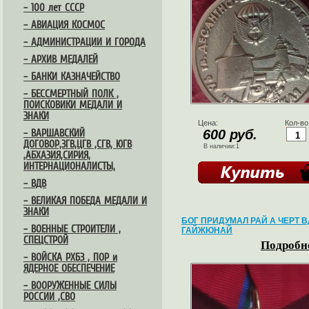
– 100 лет СССР
– АВИАЦИЯ КОСМОС
– АДМИНИСТРАЦИИ И ГОРОДА
– АРХИВ МЕДАЛЕЙ
– БАНКИ КАЗНАЧЕЙСТВО
– БЕССМЕРТНЫЙ ПОЛК ,
ПОИСКОВИКИ МЕДАЛИ И
ЗНАКИ
Цена:
Кол-во
600 руб.
– ВАРШАВСКИЙ
ДОГОВОР,ЗГВ,ЦГВ ,СГВ, ЮГВ
В наличии:1
,АБХАЗИЯ,СИРИЯ,
ИНТЕРНАЦИОНАЛИСТЫ,
– ВДВ
– ВЕЛИКАЯ ПОБЕДА МЕДАЛИ И
ЗНАКИ
БОГ ПРИДУМАЛ РАЙ А ЧЕРТ В
– ВОЕННЫЕ СТРОИТЕЛИ ,
ГАЙЖЮНАЙ
СПЕЦСТРОЙ
Подробне
– ВОЙСКА РХБЗ , ПОР и
ЯДЕРНОЕ ОБЕСПЕЧЕНИЕ
– ВООРУЖЕННЫЕ СИЛЫ
РОССИИ ,СВО