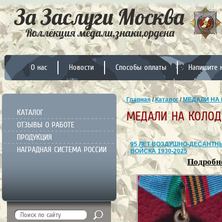
О нас
Новости
Способы оплаты
Напишите 
Главная
/
Каталог
/
МЕДАЛИ НА 
КАТАЛОГ
МЕДАЛИ НА КОЛОД
ОТЗЫВЫ О РАБОТЕ
ПРОДУКЦИЯ
95 ЛЕТ ВОЗДУШНО-ДЕСАНТН
НАГРАДНАЯ СИСТЕМА РОССИИ
ВОЙСКА 1930-2025
Подробне