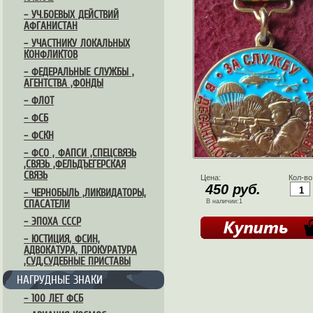
– УЧ.БОЕВЫХ ДЕЙСТВИЙ
АФГАНИСТАН
– УЧАСТНИКУ ЛОКАЛЬНЫХ
КОНФЛИКТОВ
– ФЕДЕРАЛЬНЫЕ СЛУЖБЫ ,
АГЕНТСТВА ,ФОНДЫ
– ФЛОТ
– ФСБ
– ФСКН
– ФСО , ФАПСИ ,СПЕЦСВЯЗЬ
,СВЯЗЬ ,ФЕЛЬДЪЕГЕРСКАЯ
СВЯЗЬ
Цена:
Кол-во
450 руб.
– ЧЕРНОБЫЛЬ ,ЛИКВИДАТОРЫ,
В наличии:1
СПАСАТЕЛИ
– ЭПОХА СССР
– ЮСТИЦИЯ, ФСИН,
АДВОКАТУРА, ПРОКУРАТУРА
,СУД,СУДЕБНЫЕ ПРИСТАВЫ
НАГРУДНЫЕ ЗНАКИ
– 100 ЛЕТ ФСБ