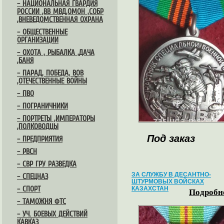
– НАЦИОНАЛЬНАЯ ГВАРДИЯ
РОССИИ ,ВВ МВД,ОМОН ,СОБР
,ВНЕВЕДОМСТВЕННАЯ ОХРАНА
– ОБЩЕСТВЕННЫЕ
ОРГАНИЗАЦИИ
– ОХОТА , РЫБАЛКА ,ДАЧА
,БАНЯ
– ПАРАД, ПОБЕДА, ВОВ
,ОТЕЧЕСТВЕННЫЕ ВОЙНЫ
– ПВО
– ПОГРАНИЧНИКИ
– ПОРТРЕТЫ ,ИМПЕРАТОРЫ
,ПОЛКОВОДЦЫ
Под заказ
– ПРЕДПРИЯТИЯ
– РВСН
– СВР ГРУ РАЗВЕДКА
ЗА СЛУЖБУ В ДЕСАНТНО-
– СПЕЦНАЗ
ШТУРМОВЫХ ВОЙСКАХ
– СПОРТ
КАЗАХСТАН
Подробне
– ТАМОЖНЯ ФТС
– УЧ. БОЕВЫХ ДЕЙСТВИЙ
КАВКАЗ