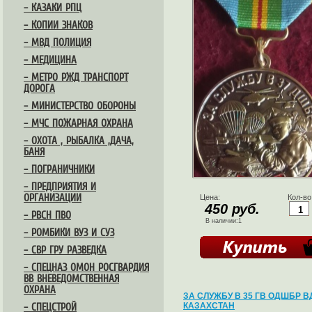
– КАЗАКИ РПЦ
– КОПИИ ЗНАКОВ
– МВД ПОЛИЦИЯ
– МЕДИЦИНА
– МЕТРО РЖД ТРАНСПОРТ
ДОРОГА
– МИНИСТЕРСТВО ОБОРОНЫ
– МЧС ПОЖАРНАЯ ОХРАНА
– ОХОТА , РЫБАЛКА ,ДАЧА,
БАНЯ
– ПОГРАНИЧНИКИ
– ПРЕДПРИЯТИЯ И
ОРГАНИЗАЦИИ
Цена:
Кол-во
450 руб.
– РВСН ПВО
В наличии:1
– РОМБИКИ ВУЗ И СУЗ
– СВР ГРУ РАЗВЕДКА
– СПЕЦНАЗ ОМОН РОСГВАРДИЯ
ВВ ВНЕВЕДОМСТВЕННАЯ
ОХРАНА
ЗА СЛУЖБУ В 35 ГВ ОДШБР В
КАЗАХСТАН
– СПЕЦСТРОЙ