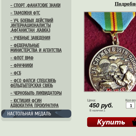
Подробне
– СПОРТ ,ФАНАТСКИЕ ЗНАКИ
– ТАМОЖНЯ ФТС
– УЧ, БОЕВЫХ ДЕЙСТВИЙ
,ИНТЕРНАЦИОНАЛИСТЫ
,АФГАНИСТАН ,КАВКАЗ
– УЧЕБНЫЕ ЗАВЕДЕНИЯ
– ФЕДЕРАЛЬНЫЕ
МИНИСТЕРСТВА И АГЕНТСТВА
– ФЛОТ ВМФ
– ФРАЧНИКИ
– ФСБ
– ФСО ФАПСИ СПЕЦСВЯЗЬ
ФЕЛЬДЪЕГЕРСКАЯ СВЯЗЬ
– ЧЕРНОБЫЛЬ ЛИКВИДАТОРЫ
– ЮСТИЦИЯ ФСИН
Цена:
Кол-во
450 руб.
АДВОКАТУРА ПРОКУРАТУРА
В наличии:1
НАСТОЛЬНАЯ МЕДАЛЬ